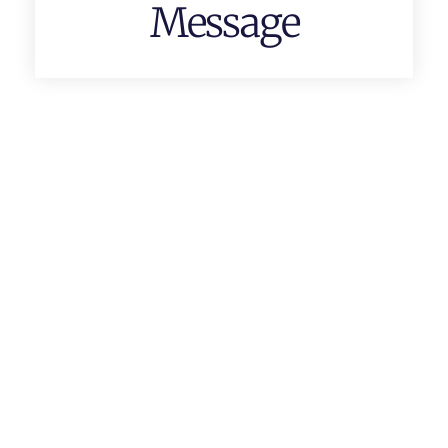
Message