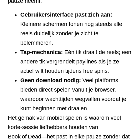
pauze neemt.
Gebruikersinterface past zich aan:
Kleinere schermen tonen nog steeds alle
reels duidelijk zonder je zicht te
belemmeren.
Tap‑mechanica:
Eén tik draait de reels; een
andere tik vergrendelt paylines als je ze
actief wilt houden tijdens free spins.
Geen download nodig:
Veel platforms
bieden direct spelen vanuit je browser,
waardoor wachttijden wegvallen voordat je
kunt beginnen met draaien.
Het gemak van mobiel spelen is waarom veel
korte‑sessie liefhebbers houden van
Book of Dead—het past in elke pauze zonder dat