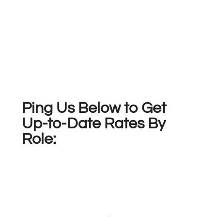
Ping Us Below to Get
Up-to-Date Rates By
Role: