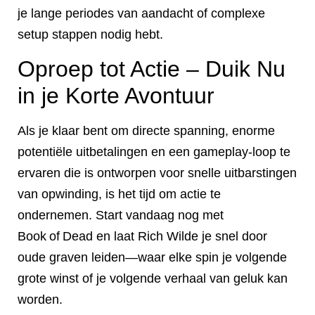
je lange periodes van aandacht of complexe
setup stappen nodig hebt.
Oproep tot Actie – Duik Nu
in je Korte Avontuur
Als je klaar bent om directe spanning, enorme
potentiële uitbetalingen en een gameplay‑loop te
ervaren die is ontworpen voor snelle uitbarstingen
van opwinding, is het tijd om actie te
ondernemen. Start vandaag nog met
Book of Dead en laat Rich Wilde je snel door
oude graven leiden—waar elke spin je volgende
grote winst of je volgende verhaal van geluk kan
worden.