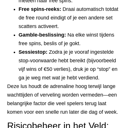
meteen naar free spins.
Free spins‑reeks:
Draai automatisch totdat
de free round eindigt of je een andere set
scatters activeert.
Gamble‑beslissing:
Na elke winst tijdens
free spins, beslis of je gokt.
Sessiestop:
Zodra je je vooraf ingestelde
stop‑voorwaarde hebt bereikt (bijvoorbeeld
vijf wins of €50 verlies), druk je op “stop” en
ga je weg met wat je hebt verdiend.
Deze lus houdt de adrenaline hoog terwijl lange
wachttijden of verveling worden vermeden—een
belangrijke factor die veel spelers terug laat
komen voor een snelle run later die dag of week.
Risicobeheer in het Veld: