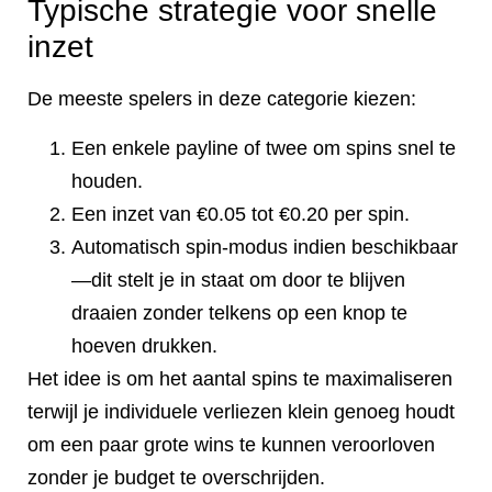
Typische strategie voor snelle
inzet
De meeste spelers in deze categorie kiezen:
Een enkele payline of twee om spins snel te
houden.
Een inzet van €0.05 tot €0.20 per spin.
Automatisch spin‑modus indien beschikbaar
—dit stelt je in staat om door te blijven
draaien zonder telkens op een knop te
hoeven drukken.
Het idee is om het aantal spins te maximaliseren
terwijl je individuele verliezen klein genoeg houdt
om een paar grote wins te kunnen veroorloven
zonder je budget te overschrijden.