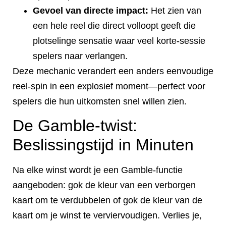
Gevoel van directe impact:
Het zien van
een hele reel die direct volloopt geeft die
plotselinge sensatie waar veel korte‑sessie
spelers naar verlangen.
Deze mechanic verandert een anders eenvoudige
reel‑spin in een explosief moment—perfect voor
spelers die hun uitkomsten snel willen zien.
De Gamble‑twist:
Beslissingstijd in Minuten
Na elke winst wordt je een Gamble‑functie
aangeboden: gok de kleur van een verborgen
kaart om te verdubbelen of gok de kleur van de
kaart om je winst te verviervoudigen. Verlies je,