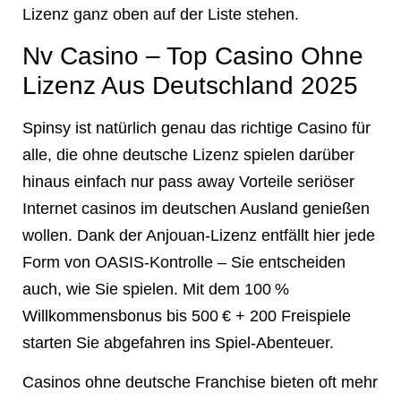
Lizenz ganz oben auf der Liste stehen.
Nv Casino – Top Casino Ohne
Lizenz Aus Deutschland 2025
Spinsy ist natürlich genau das richtige Casino für
alle, die ohne deutsche Lizenz spielen darüber
hinaus einfach nur pass away Vorteile seriöser
Internet casinos im deutschen Ausland genießen
wollen. Dank der Anjouan-Lizenz entfällt hier jede
Form von OASIS-Kontrolle – Sie entscheiden
auch, wie Sie spielen. Mit dem 100 %
Willkommensbonus bis 500 € + 200 Freispiele
starten Sie abgefahren ins Spiel-Abenteuer.
Casinos ohne deutsche Franchise bieten oft mehr