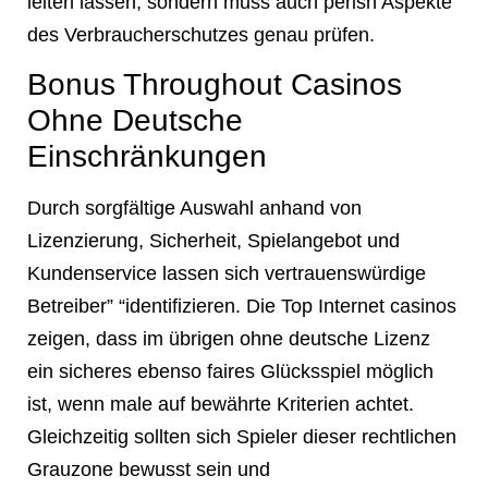
leiten lassen, sondern muss auch perish Aspekte
des Verbraucherschutzes genau prüfen.
Bonus Throughout Casinos
Ohne Deutsche
Einschränkungen
Durch sorgfältige Auswahl anhand von
Lizenzierung, Sicherheit, Spielangebot und
Kundenservice lassen sich vertrauenswürdige
Betreiber” “identifizieren. Die Top Internet casinos
zeigen, dass im übrigen ohne deutsche Lizenz
ein sicheres ebenso faires Glücksspiel möglich
ist, wenn male auf bewährte Kriterien achtet.
Gleichzeitig sollten sich Spieler dieser rechtlichen
Grauzone bewusst sein und