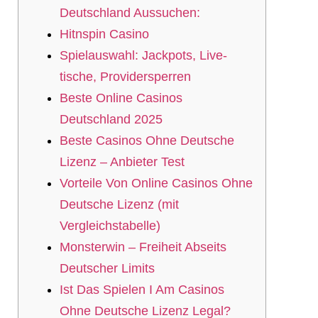
Deutschland Aussuchen:
Hitnspin Casino
Spielauswahl: Jackpots, Live-
tische, Providersperren
Beste Online Casinos
Deutschland 2025
Beste Casinos Ohne Deutsche
Lizenz – Anbieter Test
Vorteile Von Online Casinos Ohne
Deutsche Lizenz (mit
Vergleichstabelle)
Monsterwin – Freiheit Abseits
Deutscher Limits
Ist Das Spielen I Am Casinos
Ohne Deutsche Lizenz Legal?