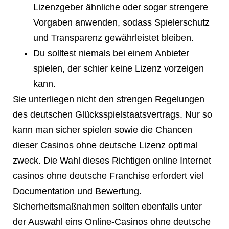
Lizenzgeber ähnliche oder sogar strengere
Vorgaben anwenden, sodass Spielerschutz
und Transparenz gewährleistet bleiben.
Du solltest niemals bei einem Anbieter
spielen, der schier keine Lizenz vorzeigen
kann.
Sie unterliegen nicht den strengen Regelungen
des deutschen Glücksspielstaatsvertrags. Nur so
kann man sicher spielen sowie die Chancen
dieser Casinos ohne deutsche Lizenz optimal
zweck. Die Wahl dieses Richtigen online Internet
casinos ohne deutsche Franchise erfordert viel
Documentation und Bewertung.
Sicherheitsmaßnahmen sollten ebenfalls unter
der Auswahl eins Online-Casinos ohne deutsche