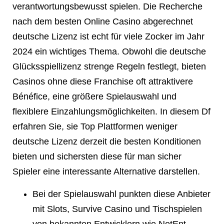
verantwortungsbewusst spielen. Die Recherche
nach dem besten Online Casino abgerechnet
deutsche Lizenz ist echt für viele Zocker im Jahr
2024 ein wichtiges Thema. Obwohl die deutsche
Glücksspiellizenz strenge Regeln festlegt, bieten
Casinos ohne diese Franchise oft attraktivere
Bénéfice, eine größere Spielauswahl und
flexiblere Einzahlungsmöglichkeiten. In diesem Df
erfahren Sie, sie Top Plattformen weniger
deutsche Lizenz derzeit die besten Konditionen
bieten und sichersten diese für man sicher
Spieler eine interessante Alternative darstellen.
Bei der Spielauswahl punkten diese Anbieter
mit Slots, Survive Casino und Tischspielen
von bekannten Entwicklern wie NetEnt