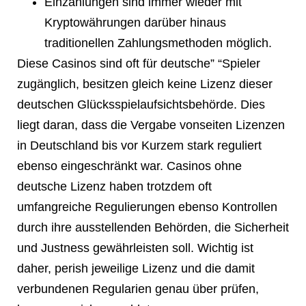
Einzahlungen sind immer wieder mit
Kryptowährungen darüber hinaus
traditionellen Zahlungsmethoden möglich.
Diese Casinos sind oft für deutsche” “Spieler
zugänglich, besitzen gleich keine Lizenz dieser
deutschen Glücksspielaufsichtsbehörde. Dies
liegt daran, dass die Vergabe vonseiten Lizenzen
in Deutschland bis vor Kurzem stark reguliert
ebenso eingeschränkt war. Casinos ohne
deutsche Lizenz haben trotzdem oft
umfangreiche Regulierungen ebenso Kontrollen
durch ihre ausstellenden Behörden, die Sicherheit
und Justness gewährleisten soll. Wichtig ist
daher, perish jeweilige Lizenz und die damit
verbundenen Regularien genau über prüfen,