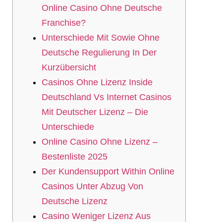
Online Casino Ohne Deutsche
Franchise?
Unterschiede Mit Sowie Ohne
Deutsche Regulierung In Der
Kurzübersicht
Casinos Ohne Lizenz Inside
Deutschland Vs Internet Casinos
Mit Deutscher Lizenz – Die
Unterschiede
Online Casino Ohne Lizenz –
Bestenliste 2025
Der Kundensupport Within Online
Casinos Unter Abzug Von
Deutsche Lizenz
Casino Weniger Lizenz Aus