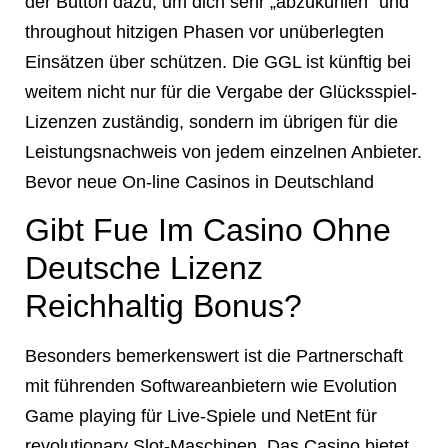
der Button dazu, um dich sehr „abzukühlen“ und
throughout hitzigen Phasen vor unüberlegten
Einsätzen über schützen. Die GGL ist künftig bei
weitem nicht nur für die Vergabe der Glücksspiel-
Lizenzen zuständig, sondern im übrigen für die
Leistungsnachweis von jedem einzelnen Anbieter.
Bevor neue On-line Casinos in Deutschland
Gibt Fue Im Casino Ohne
Deutsche Lizenz
Reichhaltig Bonus?
Besonders bemerkenswert ist die Partnerschaft
mit führenden Softwareanbietern wie Evolution
Game playing für Live-Spiele und NetEnt für
revolutionary Slot-Maschinen. Das Casino bietet