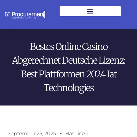
Bestes Online Casino
Abgerechnet Deutsche Lizenz:
Best Plattformen 2024 Iat
Technologies
September 25, 2025
Hashir Ali