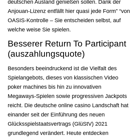
deutschen Ausland genießen sollen. Dank der
Anjouan-Lizenz entfällt hier quasi jede Form” “von
OASIS-Kontrolle – Sie entscheiden selbst, auf
welche weise Sie spielen.
Besserer Return To Participant
(auszahlungsquote)
Besonders beeindruckend ist die Vielfalt des
Spielangebots, dieses von klassischen Video
poker machines bis hin zu innovativen
Megaways-Spielen sowie progressiven Jackpots
reicht. Die deutsche online casino Landschaft hat
einander seit der Einführung des neuen
Glücksspielstaatsvertrags (GlüStV) 2021
grundlegend verändert. Heute entdecken