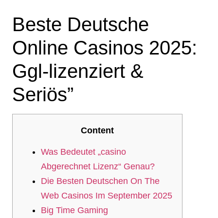
Beste Deutsche
Online Casinos 2025:
Ggl-lizenziert &
Seriös”
Content
Was Bedeutet „casino
Abgerechnet Lizenz“ Genau?
Die Besten Deutschen On The
Web Casinos Im September 2025
Big Time Gaming