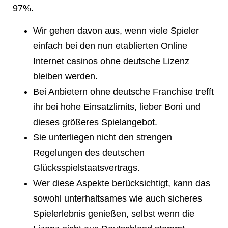
97%.
Wir gehen davon aus, wenn viele Spieler
einfach bei den nun etablierten Online
Internet casinos ohne deutsche Lizenz
bleiben werden.
Bei Anbietern ohne deutsche Franchise trefft
ihr bei hohe Einsatzlimits, lieber Boni und
dieses größeres Spielangebot.
Sie unterliegen nicht den strengen
Regelungen des deutschen
Glücksspielstaatsvertrags.
Wer diese Aspekte berücksichtigt, kann das
sowohl unterhaltsames wie auch sicheres
Spielerlebnis genießen, selbst wenn die