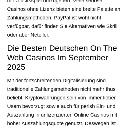
mit Glücksspiel umzugehen. Viele seriöse
Casinos ohne Lizenz bieten eine breite Palette an
Zahlungsmethoden. PayPal ist wohl nicht
verfügbar, dafür finden Sie Alternativen wie Skrill
oder aber Neteller.
Die Besten Deutschen On The
Web Casinos Im September
2025
Mit der fortschreitenden Digitalisierung sind
traditionelle Zahlungsmethoden nicht mehr thus
beliebt. Kryptowährungen sein von immer lieber
Usern bevorzugt sowie auch für perish Ein- und
Auszahlung in unlizenzierten Online Casinos mit
hoher Auszahlungsquote genutzt. Deswegen ist