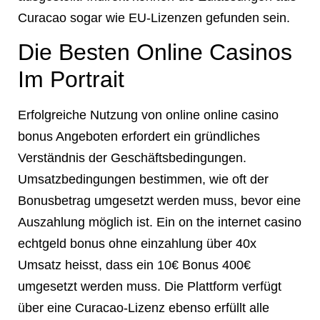
Curacao sogar wie EU-Lizenzen gefunden sein.
Die Besten Online Casinos
Im Portrait
Erfolgreiche Nutzung von online online casino
bonus Angeboten erfordert ein gründliches
Verständnis der Geschäftsbedingungen.
Umsatzbedingungen bestimmen, wie oft der
Bonusbetrag umgesetzt werden muss, bevor eine
Auszahlung möglich ist. Ein on the internet casino
echtgeld bonus ohne einzahlung über 40x
Umsatz heisst, dass ein 10€ Bonus 400€
umgesetzt werden muss. Die Plattform verfügt
über eine Curacao-Lizenz ebenso erfüllt alle