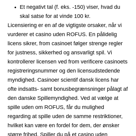
Et negativt tal (f. eks. -150) viser, hvad du
skal satse for at vinde 100 kr.
Licensiering er en af de vigtigste orsaker, når vi
vurderer et casino uden ROFUS. En pålidelig
licens sikrer, from casinoet følger strenge regler
for justness, sikkerhed og ansvarligt spil. Vi
kontrollerer licensen ved from verificere casinoets
registreringsnummer og den licensudstedende
myndighed. Casinoer scientif dansk licens har
ofte indsatts- samt bonusbegrænsninger pålagt af
den danske Spillemyndighed. Ved at vælge at
spille uden om ROFUS, får du mulighed
regarding at spille uden de samme restriktioner,
hvilket kan være en fordel for dem, der ønsker
større frihed. Spiller du på et casino uden