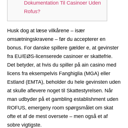
Dokumentation Til Casinoer Uden
Rofus?
Husk dog at læse vilkårene – især
omsætningskravene – før du accepterer en
bonus. For danske spillere gælder e, at gevinster
fra EU/EØS-licenserede casinoer er skattefrie.
Det betyder, at hvis du spiller på ain casino med
licens fra eksempelvis Fanghiglia (MGA) eller
Estland (EMTA), beholder du hele gevinsten uden
at skulle aflevere noget til Skattestyrelsen. Når
man udbyder på et gambling establishment uden
ROFUS, emergeny room spørgsmålet om skat
ofte et af de mest oversete – men også et af
sobre vigtigste.