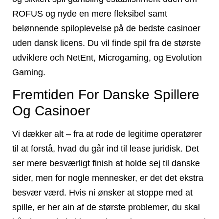
ROFUS og nyde en mere fleksibel samt
belønnende spiloplevelse på de bedste casinoer
uden dansk licens. Du vil finde spil fra de største
udviklere och NetEnt, Microgaming, og Evolution
Gaming.
Fremtiden For Danske Spillere
Og Casinoer
Vi dækker alt – fra at rode de legitime operatører
til at forstå, hvad du går ind til lease juridisk. Det
ser mere besværligt finish at holde sej til danske
sider, men for nogle mennesker, er det det ekstra
besvær værd. Hvis ni ønsker at stoppe med at
spille, er her ain af de største problemer, du skal