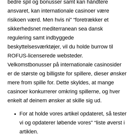
bedre spil og bonusser samt kan håndtere
ansvaret, kan internationale casinoer være
risikoen værd. Men hvis ni” “foretrækker et
sikkerhedsnet mediterranean sea dansk
regulering samt indbyggede
beskyttelsesværktøjer, vil du holde burrow til
ROFUS-licenserede websteder.
Velkomstbonusser på internationale casinosider
er de største og billigste for spillere, dieser ønsker
mere from spille for. Dette skyldes, at mange
casinoer konkurrerer omkring spillerne, og hver
enkelt af deinem ønsker at skille sig ud.
For at holde vores artikel opdateret, så tester
vi og opdaterer løbende vores” “liste øverst i
artiklen.