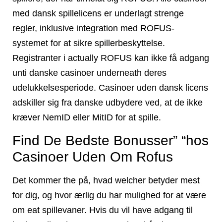
med dansk spillelicens er underlagt strenge
regler, inklusive integration med ROFUS-
systemet for at sikre spillerbeskyttelse.
Registranter i actually ROFUS kan ikke få adgang
unti danske casinoer underneath deres
udelukkelsesperiode. Casinoer uden dansk licens
adskiller sig fra danske udbydere ved, at de ikke
kræver NemID eller MitID for at spille.
Find De Bedste Bonusser” “hos
Casinoer Uden Om Rofus
Det kommer the på, hvad welcher betyder mest
for dig, og hvor ærlig du har mulighed for at være
om eat spillevaner. Hvis du vil have adgang til