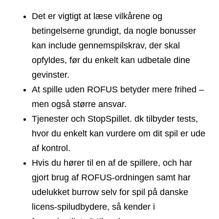
Det er vigtigt at læse vilkårene og
betingelserne grundigt, da nogle bonusser
kan include gennemspilskrav, der skal
opfyldes, før du enkelt kan udbetale dine
gevinster.
At spille uden ROFUS betyder mere frihed –
men også større ansvar.
Tjenester och StopSpillet. dk tilbyder tests,
hvor du enkelt kan vurdere om dit spil er ude
af kontrol.
Hvis du hører til en af de spillere, och har
gjort brug af ROFUS-ordningen samt har
udelukket burrow selv for spil på danske
licens-spiludbydere, så kender i