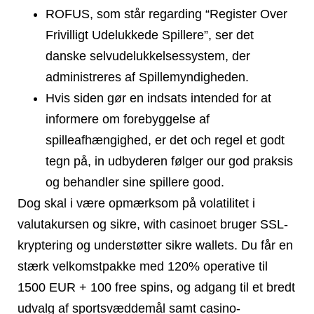
ROFUS, som står regarding “Register Over
Frivilligt Udelukkede Spillere”, ser det
danske selvudelukkelsessystem, der
administreres af Spillemyndigheden.
Hvis siden gør en indsats intended for at
informere om forebyggelse af
spilleafhængighed, er det och regel et godt
tegn på, in udbyderen følger our god praksis
og behandler sine spillere good.
Dog skal i være opmærksom på volatilitet i
valutakursen og sikre, with casinoet bruger SSL-
kryptering og understøtter sikre wallets. Du får en
stærk velkomstpakke med 120% operative til
1500 EUR + 100 free spins, og adgang til et bredt
udvalg af sportsvæddemål samt casino-