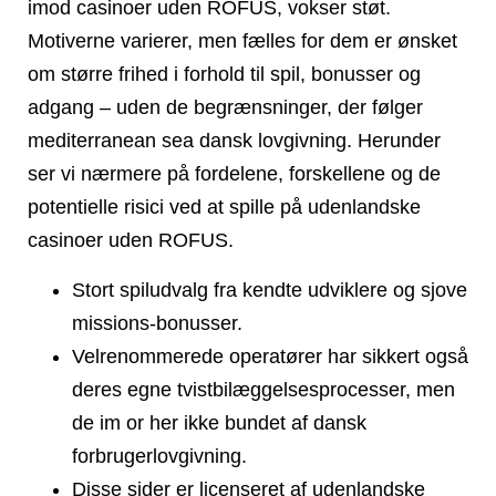
imod casinoer uden ROFUS, vokser støt.
Motiverne varierer, men fælles for dem er ønsket
om større frihed i forhold til spil, bonusser og
adgang – uden de begrænsninger, der følger
mediterranean sea dansk lovgivning. Herunder
ser vi nærmere på fordelene, forskellene og de
potentielle risici ved at spille på udenlandske
casinoer uden ROFUS.
Stort spiludvalg fra kendte udviklere og sjove
missions-bonusser.
Velrenommerede operatører har sikkert også
deres egne tvistbilæggelsesprocesser, men
de im or her ikke bundet af dansk
forbrugerlovgivning.
Disse sider er licenseret af udenlandske