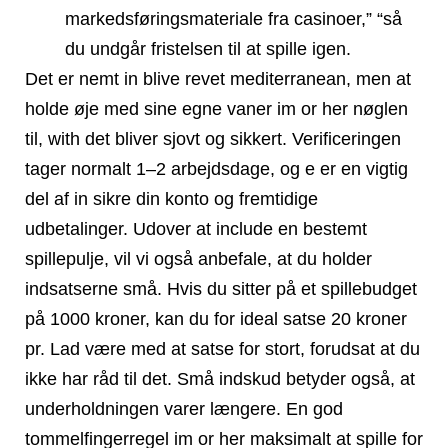
markedsføringsmateriale fra casinoer,” “så
du undgår fristelsen til at spille igen.
Det er nemt in blive revet mediterranean, men at
holde øje med sine egne vaner im or her nøglen
til, with det bliver sjovt og sikkert. Verificeringen
tager normalt 1–2 arbejdsdage, og e er en vigtig
del af in sikre din konto og fremtidige
udbetalinger. Udover at include en bestemt
spillepulje, vil vi også anbefale, at du holder
indsatserne små. Hvis du sitter på et spillebudget
på 1000 kroner, kan du for ideal satse 20 kroner
pr. Lad være med at satse for stort, forudsat at du
ikke har råd til det. Små indskud betyder også, at
underholdningen varer længere. En god
tommelfingerregel im or her maksimalt at spille for