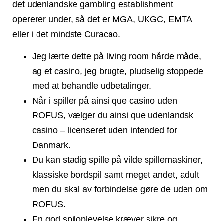
det udenlandske gambling establishment
opererer under, så det er MGA, UKGC, EMTA
eller i det mindste Curacao.
Jeg lærte dette på living room hårde måde,
ag et casino, jeg brugte, pludselig stoppede
med at behandle udbetalinger.
Når i spiller på ainsi que casino uden
ROFUS, vælger du ainsi que udenlandsk
casino – licenseret uden intended for
Danmark.
Du kan stadig spille på vilde spillemaskiner,
klassiske bordspil samt meget andet, adult
men du skal av forbindelse gøre de uden om
ROFUS.
En god spiloplevelse kræver sikre og