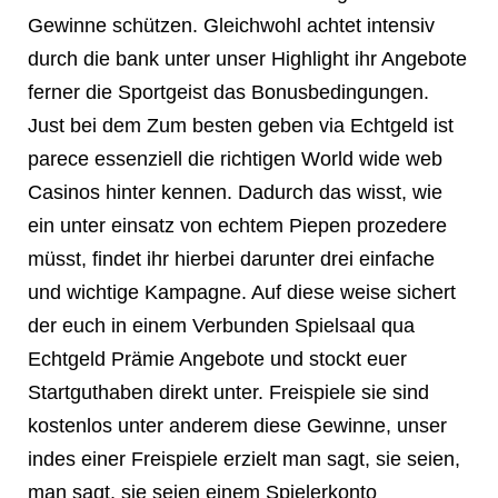
Gewinne schützen. Gleichwohl achtet intensiv
durch die bank unter unser Highlight ihr Angebote
ferner die Sportgeist das Bonusbedingungen.
Just bei dem Zum besten geben via Echtgeld ist
parece essenziell die richtigen World wide web
Casinos hinter kennen. Dadurch das wisst, wie
ein unter einsatz von echtem Piepen prozedere
müsst, findet ihr hierbei darunter drei einfache
und wichtige Kampagne. Auf diese weise sichert
der euch in einem Verbunden Spielsaal qua
Echtgeld Prämie Angebote und stockt euer
Startguthaben direkt unter. Freispiele sie sind
kostenlos unter anderem diese Gewinne, unser
indes einer Freispiele erzielt man sagt, sie seien,
man sagt, sie seien einem Spielerkonto