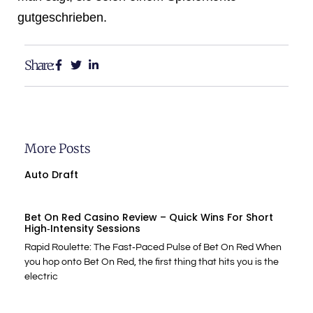
gutgeschrieben.
Share:
More Posts
Auto Draft
Bet On Red Casino Review – Quick Wins For Short
High‑Intensity Sessions
Rapid Roulette: The Fast‑Paced Pulse of Bet On Red When
you hop onto Bet On Red, the first thing that hits you is the
electric