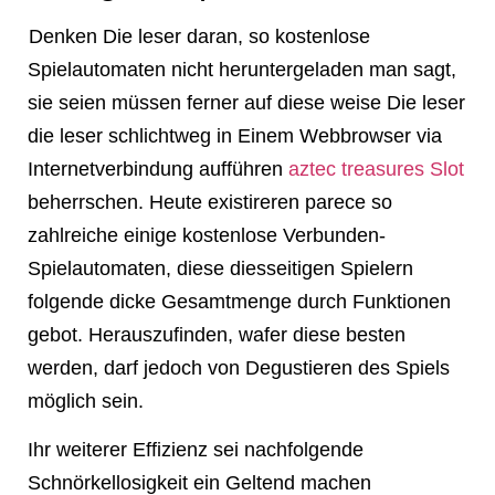
Denken Die leser daran, so kostenlose
Spielautomaten nicht heruntergeladen man sagt,
sie seien müssen ferner auf diese weise Die leser
die leser schlichtweg in Einem Webbrowser via
Internetverbindung aufführen
aztec treasures Slot
beherrschen. Heute existireren parece so
zahlreiche einige kostenlose Verbunden-
Spielautomaten, diese diesseitigen Spielern
folgende dicke Gesamtmenge durch Funktionen
gebot. Herauszufinden, wafer diese besten
werden, darf jedoch von Degustieren des Spiels
möglich sein.
Ihr weiterer Effizienz sei nachfolgende
Schnörkellosigkeit ein Geltend machen