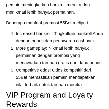
pemain meningkatkan bankroll mereka dan
menikmati lebih banyak permainan.
Beberapa manfaat promosi 55Bet meliputi:
Increased bankroll: Tingkatkan bankroll Anda
dengan bonus dan penawaran cashback.
More gameplay: Nikmati lebih banyak
permainan dengan promosi yang
menawarkan taruhan gratis dan dana bonus.
Competitive odds: Odds kompetitif dari
55Bet memastikan pemain mendapatkan
nilai terbaik untuk taruhan mereka.
VIP Program and Loyalty
Rewards