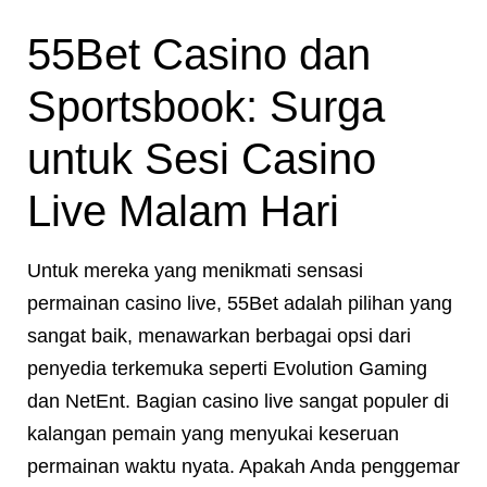
55Bet Casino dan
Sportsbook: Surga
untuk Sesi Casino
Live Malam Hari
Untuk mereka yang menikmati sensasi
permainan casino live, 55Bet adalah pilihan yang
sangat baik, menawarkan berbagai opsi dari
penyedia terkemuka seperti Evolution Gaming
dan NetEnt. Bagian casino live sangat populer di
kalangan pemain yang menyukai keseruan
permainan waktu nyata. Apakah Anda penggemar