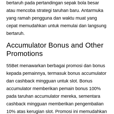
bertaruh pada pertandingan sepak bola besar
atau mencoba strategi taruhan baru. Antarmuka
yang ramah pengguna dan waktu muat yang
cepat memudahkan untuk memulai dan langsung
bertaruh.
Accumulator Bonus and Other
Promotions
55Bet menawarkan berbagai promosi dan bonus
kepada pemainnya, termasuk bonus accumulator
dan cashback mingguan untuk slot. Bonus
accumulator memberikan pemain bonus 100%
pada taruhan accumulator mereka, sementara
cashback mingguan memberikan pengembalian
10% atas kerugian slot. Promosi ini memudahkan