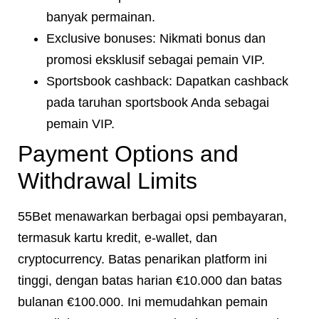
banyak permainan.
Exclusive bonuses: Nikmati bonus dan
promosi eksklusif sebagai pemain VIP.
Sportsbook cashback: Dapatkan cashback
pada taruhan sportsbook Anda sebagai
pemain VIP.
Payment Options and
Withdrawal Limits
55Bet menawarkan berbagai opsi pembayaran,
termasuk kartu kredit, e-wallet, dan
cryptocurrency. Batas penarikan platform ini
tinggi, dengan batas harian €10.000 dan batas
bulanan €100.000. Ini memudahkan pemain