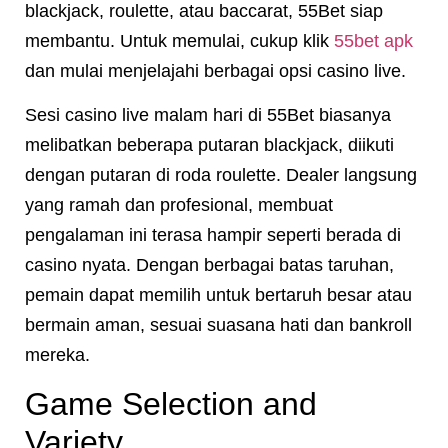
blackjack, roulette, atau baccarat, 55Bet siap
membantu. Untuk memulai, cukup klik
55bet apk
dan mulai menjelajahi berbagai opsi casino live.
Sesi casino live malam hari di 55Bet biasanya
melibatkan beberapa putaran blackjack, diikuti
dengan putaran di roda roulette. Dealer langsung
yang ramah dan profesional, membuat
pengalaman ini terasa hampir seperti berada di
casino nyata. Dengan berbagai batas taruhan,
pemain dapat memilih untuk bertaruh besar atau
bermain aman, sesuai suasana hati dan bankroll
mereka.
Game Selection and
Variety