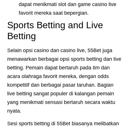
dapat menikmati slot dan game casino live
favorit mereka saat bepergian.
Sports Betting and Live
Betting
Selain opsi casino dan casino live, 55Bet juga
menawarkan berbagai opsi sports betting dan live
betting. Pemain dapat bertaruh pada tim dan
acara olahraga favorit mereka, dengan odds
kompetitif dan berbagai pasar taruhan. Bagian
live betting sangat populer di kalangan pemain
yang menikmati sensasi bertaruh secara waktu
nyata.
Sesi sports betting di 55Bet biasanya melibatkan