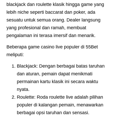
blackjack dan roulette klasik hingga game yang
lebih niche seperti baccarat dan poker, ada
sesuatu untuk semua orang. Dealer langsung
yang profesional dan ramah, membuat
pengalaman ini terasa imersif dan menarik.
Beberapa game casino live populer di 55Bet
meliputi:
Blackjack: Dengan berbagai batas taruhan
dan aturan, pemain dapat menikmati
permainan kartu klasik ini secara waktu
nyata.
Roulette: Roda roulette live adalah pilihan
populer di kalangan pemain, menawarkan
berbagai opsi taruhan dan sensasi.