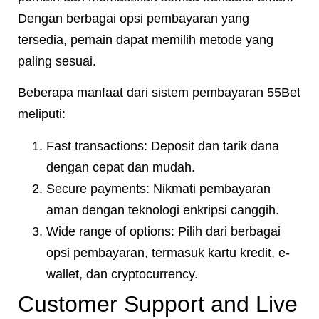
Dengan berbagai opsi pembayaran yang
tersedia, pemain dapat memilih metode yang
paling sesuai.
Beberapa manfaat dari sistem pembayaran 55Bet
meliputi:
Fast transactions: Deposit dan tarik dana
dengan cepat dan mudah.
Secure payments: Nikmati pembayaran
aman dengan teknologi enkripsi canggih.
Wide range of options: Pilih dari berbagai
opsi pembayaran, termasuk kartu kredit, e-
wallet, dan cryptocurrency.
Customer Support and Live