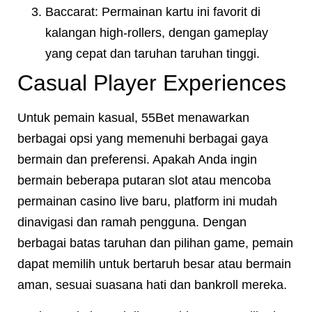
Baccarat: Permainan kartu ini favorit di
kalangan high-rollers, dengan gameplay
yang cepat dan taruhan taruhan tinggi.
Casual Player Experiences
Untuk pemain kasual, 55Bet menawarkan
berbagai opsi yang memenuhi berbagai gaya
bermain dan preferensi. Apakah Anda ingin
bermain beberapa putaran slot atau mencoba
permainan casino live baru, platform ini mudah
dinavigasi dan ramah pengguna. Dengan
berbagai batas taruhan dan pilihan game, pemain
dapat memilih untuk bertaruh besar atau bermain
aman, sesuai suasana hati dan bankroll mereka.