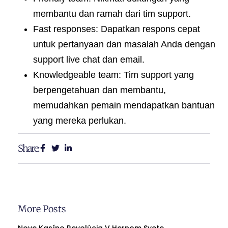
membantu dan ramah dari tim support.
Fast responses: Dapatkan respons cepat
untuk pertanyaan dan masalah Anda dengan
support live chat dan email.
Knowledgeable team: Tim support yang
berpengetahuan dan membantu,
memudahkan pemain mendapatkan bantuan
yang mereka perlukan.
Share:
More Posts