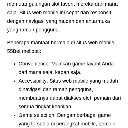
memutar gulungan slot favorit mereka dari mana
saja. Situs web mobile ini cepat dan responsif,
dengan navigasi yang mudah dan antarmuka
yang ramah pengguna.
Beberapa manfaat bermain di situs web mobile
55Bet meliputi:
Convenience: Mainkan game favorit Anda
dari mana saja, kapan saja.
Accessibility: Situs web mobile yang mudah
dinavigasi dan ramah pengguna,
membuatnya dapat diakses oleh pemain dari
semua tingkat keahlian.
Game selection: Dengan berbagai game
yang tersedia di perangkat mobile, pemain