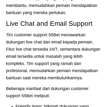
membantu, memudahkan pemain mendapatkan
bantuan yang mereka perlukan.
Live Chat and Email Support
Tim customer support 55Bet menawarkan
dukungan live chat dan email kepada pemain.
Fitur live chat tersedia 24/7, sementara dukungan
email tersedia untuk masalah yang lebih
kompleks. Tim support yang ramah dan
profesional, memudahkan pemain mendapatkan
bantuan saat mereka membutuhkannya.
Beberapa manfaat dari dukungan customer
support 55Bet meliputi:
Friendly team: Nikmati dukungan yang