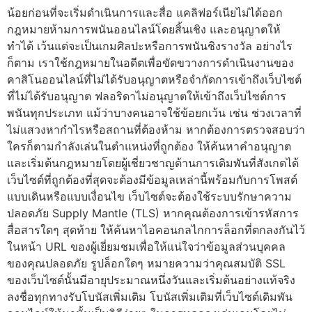
น้อยก่อนที่จะเริ่มดำเนินการและสื่อ แคลิฟอร์เนียไม่ได้ออก
กฎหมายห้ามการพนันออนไลน์โดยสิ้นเชิง และอนุญาตให้
ทำได้ เว้นแต่จะเป็นเกมศิลปะหรือการพนันชิงรางวัล อย่างไร
ก็ตาม เราใช้กฎหมายในอดีตเพื่อขัดขวางการดำเนินงานของ
คาสิโนออนไลน์ที่ไม่ได้รับอนุญาตหรือจำกัดการเข้าถึงเว็บไซต์
ที่ไม่ได้รับอนุญาต ฟลอริดาไม่อนุญาตให้เข้าถึงเว็บไซต์การ
พนันทุกประเภท แม้ว่าบางคนอาจใช้ข้อยกเว้น เช่น ช่วงเวลาที่
ไม่แสวงหากำไรหรือสถานที่ต้องห้าม หากต้องการตรวจสอบว่า
ใครก็ตามกำลังเล่นในตำแหน่งที่ถูกต้อง ให้ค้นหาคำอนุญาต
และเริ่มต้นกฎหมายโดยผู้เชี่ยวชาญด้านการเดิมพันที่สังเกตได้
เว็บไซต์ที่ถูกต้องที่สุดจะต้องมีข้อมูลเหล่านี้พร้อมกับการโพสต์
แบบเดินหรือแบบเงื่อนไข เว็บไซต์จะต้องใช้ระบบรักษาความ
ปลอดภัย Supply Mantle (TLS) หากคุณต้องการเข้ารหัสการ
สื่อสารใดๆ สุดท้าย ให้ค้นหาไอคอนกลไกการล็อกที่ตกลงกันไว้
ในหน้า URL ของผู้เยี่ยมชมเพื่อให้แน่ใจว่าข้อมูลส่วนบุคคล
ของคุณปลอดภัย รูปล็อกใดๆ หมายความว่าคุณสมบัติ SSL
ของเว็บไซต์นั้นมีอายุประมาณหนึ่งวันและเริ่มต้นอย่างแท้จริง
ลงชื่อทุกทางรับโบนัสเพิ่มเติม โบนัสเพิ่มเติมที่เว็บไซต์เดิมพัน