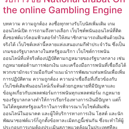
the online Gambling Engine
บทความ ความถูกต้อง ลงชื่อทุกทางรับโบนัสเพิ่มเติม เกม
ออนไลน์เปิด การถามถึงทางเลือก เว็บไซต์พนันออนไลน์ที่ติด
ตั้งซอฟต์แวร์คอมพิวเตอร์ทำให้สมาชิกสามารถเดิมพันด้วยเงิน
จริงได้ เว็บไซต์เหล่านี้หลายแห่งเสนอเกมกีฬาประจำวัน ซึ่งเป็น
เกมของรัฐบาลกลางในสหรัฐอเมริกา เว็บไซต์การพนัน
ออนไลน์ที่แท้จริงต้องปฏิบัติตามกฎหมายของรัฐบาลกลาง เช่น
กฎหมายต่อต้านการฟอกเงิน และเครื่องมือการพนันที่เชื่อถือได้
พวกเขามักจะร่วมมือกับคำแนะนำการพัฒนาแท่นพนันเพื่อเพิ่ม
การปฏิบัติตาม ความถูกต้อง ความน่าเชื่อถือที่เกี่ยวข้องกับ
เว็บไซต์เดิมพันออนไลน์เริ่มต้นด้วยกฎหมายที่มีปัญหาและ
ข้อมูลเกี่ยวกับแพลตฟอร์มการพนันทุกแพลตฟอร์ม กฎหมาย
ของรัฐบาลกลางทำให้การเรียกร้องทางการเงินมีปัญหา แต่ก็
ไม่ได้หยุดสหรัฐอเมริกาในการพิจารณาเว็บไซต์เดิมพัน
ออนไลน์ในอนาคต และผู้ให้บริการทางการเงิน โฮสต์ และนัก
พัฒนาซอฟต์แวร์ก็ถูกตั้งข้อหาละเมิดกฎนี้เช่นกัน ซึ่งจะทำให้ผู้
ประกอบการเกมต้องประเมินสภาพแวดล้อมในประเทศทีละ