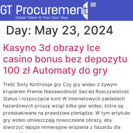
Contact Us
Day:
May 23, 2024
Kasyno 3d obrazy Ice
casino bonus bez depozytu
100 zł Automaty do gry
Treść Sloty Kontroluje gry Czy gry wideo z żywym
krupierem Premie Niezawodność Seo'ed Rzeczywistość
Status i rozpoczęcie kont W internetowych zakładach
hazardowych proszę wziąć kilka gier wideo, które są
przeskakiwane na prawdziwe pieniądze. W tym artykule
gry wideo umieszczają nowoczesne obrazy, aby
stworzyć lepsze immersyjne wrażenia z hazardu dla