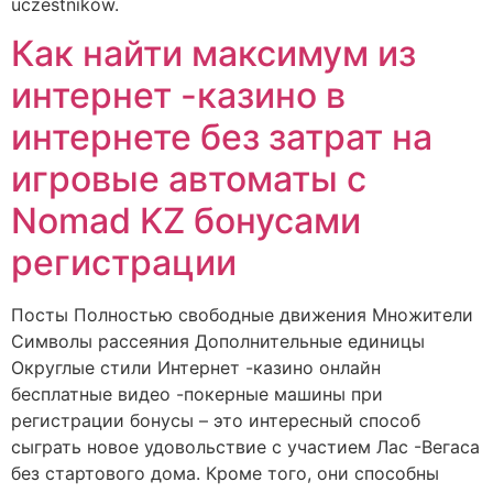
uczestników.
Как найти максимум из
интернет -казино в
интернете без затрат на
игровые автоматы с
Nomad KZ бонусами
регистрации
Посты Полностью свободные движения Множители
Символы рассеяния Дополнительные единицы
Округлые стили Интернет -казино онлайн
бесплатные видео -покерные машины при
регистрации бонусы – это интересный способ
сыграть новое удовольствие с участием Лас -Вегаса
без стартового дома. Кроме того, они способны