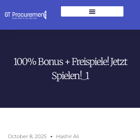
100% Bonus + Freispiele! Jetzt
Spielen!_1
October 8, 2025
Hashir Ali