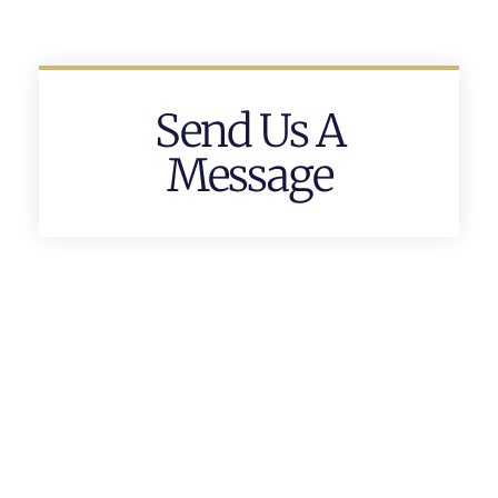
Send Us A
Message