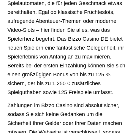
Spielautomaten, die für jeden Geschmack etwas
bereithalten. Egal ob klassische Früchteslots,
aufregende Abenteuer-Themen oder moderne
Video-Slots – hier finden Sie alles, was das
Spielerherz begehrt. Das Bizzo Casino DE bietet
neuen Spielern eine fantastische Gelegenheit, ihr
Spielerlebnis von Anfang an zu maximieren.
Bereits bei der ersten Einzahlung können Sie sich
einen großzügigen Bonus von bis zu 125 %
sichern, der bis zu 1.250 € zusätzliches
Spielguthaben sowie 125 Freispiele umfasst.
Zahlungen im Bizzo Casino sind absolut sicher,
sodass Sie sich keine Gedanken um die
Sicherheit Ihrer Gelder oder Ihrer Daten machen
müssen. Die Webseite ist verschlüsselt, sodass