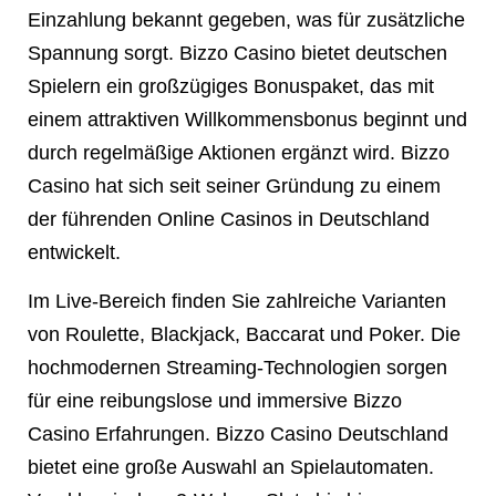
Einzahlung bekannt gegeben, was für zusätzliche
Spannung sorgt. Bizzo Casino bietet deutschen
Spielern ein großzügiges Bonuspaket, das mit
einem attraktiven Willkommensbonus beginnt und
durch regelmäßige Aktionen ergänzt wird. Bizzo
Casino hat sich seit seiner Gründung zu einem
der führenden Online Casinos in Deutschland
entwickelt.
Im Live-Bereich finden Sie zahlreiche Varianten
von Roulette, Blackjack, Baccarat und Poker. Die
hochmodernen Streaming-Technologien sorgen
für eine reibungslose und immersive Bizzo
Casino Erfahrungen. Bizzo Casino Deutschland
bietet eine große Auswahl an Spielautomaten.