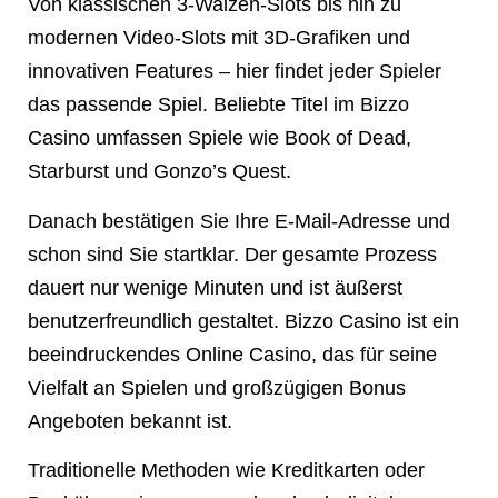
Von klassischen 3-Walzen-Slots bis hin zu
modernen Video-Slots mit 3D-Grafiken und
innovativen Features – hier findet jeder Spieler
das passende Spiel. Beliebte Titel im Bizzo
Casino umfassen Spiele wie Book of Dead,
Starburst und Gonzo’s Quest.
Danach bestätigen Sie Ihre E-Mail-Adresse und
schon sind Sie startklar. Der gesamte Prozess
dauert nur wenige Minuten und ist äußerst
benutzerfreundlich gestaltet. Bizzo Casino ist ein
beeindruckendes Online Casino, das für seine
Vielfalt an Spielen und großzügigen Bonus
Angeboten bekannt ist.
Traditionelle Methoden wie Kreditkarten oder