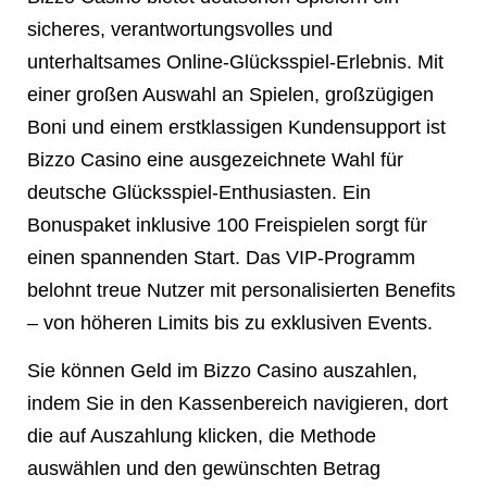
sicheres, verantwortungsvolles und
unterhaltsames Online-Glücksspiel-Erlebnis. Mit
einer großen Auswahl an Spielen, großzügigen
Boni und einem erstklassigen Kundensupport ist
Bizzo Casino eine ausgezeichnete Wahl für
deutsche Glücksspiel-Enthusiasten. Ein
Bonuspaket inklusive 100 Freispielen sorgt für
einen spannenden Start. Das VIP-Programm
belohnt treue Nutzer mit personalisierten Benefits
– von höheren Limits bis zu exklusiven Events.
Sie können Geld im Bizzo Casino auszahlen,
indem Sie in den Kassenbereich navigieren, dort
die auf Auszahlung klicken, die Methode
auswählen und den gewünschten Betrag