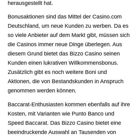
herausgestellt hat.
Bonusaktionen sind das Mittel der Casino.com
Deutschland, um neue Kunden zu werben. Da es
so viele Anbieter auf dem Markt gibt, müssen sich
die Casinos immer neue Dinge überlegen. Aus
diesem Grund bietet das Bizzo Casino seinen
Kunden einen lukrativen Willkommensbonus.
Zusätzlich gibt es noch weitere Boni und
Aktionen, die von Bestandskunden in Anspruch
genommen werden können.
Baccarat-Enthusiasten kommen ebenfalls auf ihre
Kosten, mit Varianten wie Punto Banco und
Speed Baccarat. Das Bizzo Casino bietet eine
beeindruckende Auswahl an Tausenden von