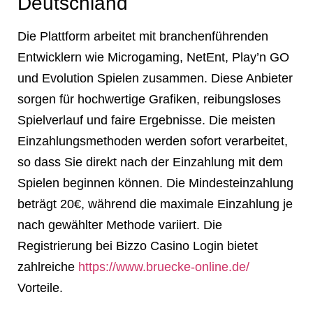
Deutschland
Die Plattform arbeitet mit branchenführenden
Entwicklern wie Microgaming, NetEnt, Play’n GO
und Evolution Spielen zusammen. Diese Anbieter
sorgen für hochwertige Grafiken, reibungsloses
Spielverlauf und faire Ergebnisse. Die meisten
Einzahlungsmethoden werden sofort verarbeitet,
so dass Sie direkt nach der Einzahlung mit dem
Spielen beginnen können. Die Mindesteinzahlung
beträgt 20€, während die maximale Einzahlung je
nach gewählter Methode variiert. Die
Registrierung bei Bizzo Casino Login bietet
zahlreiche
https://www.bruecke-online.de/
Vorteile.