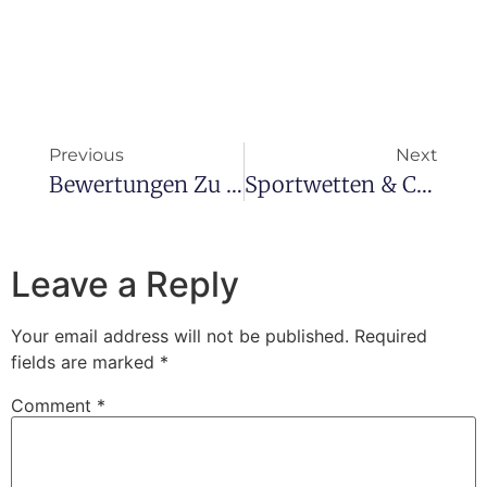
Previous
Next
Bewertungen Zu Boomerang Casino Lesen Sie Kundenbewertungen Zu Boomerang-Casino Com_7
Sportwetten & Casino In Einer Anwendung_6
Leave a Reply
Your email address will not be published.
Required
fields are marked
*
Comment
*