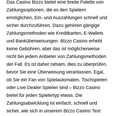
Das Casino Bizzo bietet eine breite Palette von
Zahlungsoptionen, die es den Spielern
ermöglichen, Ein- und Auszahlungen schnell und
sicher durchzuführen. Dazu gehören gängige
Zahlungsmethoden wie Kreditkarten, E-Wallets
und Banküberweisungen. Bizzo Casino erhebt
keine Gebühren, aber das ist möglicherweise
nicht bei jedem Anbieter von Zahlungsmethoden
der Fall. Es ist daher ratsam, dies zu überprüfen,
bevor Sie eine Überweisung veranlassen. Egal,
ob Sie ein Fan von Spielautomaten, Tischspielen
oder Live-Dealer-Spielen sind – Bizzo Casino
bietet für jeden Spielertyp etwas. Die
Zahlungsabwicklung ist einfach, schnell und
sicher, wie sich in unserem Bizzo Casino Test