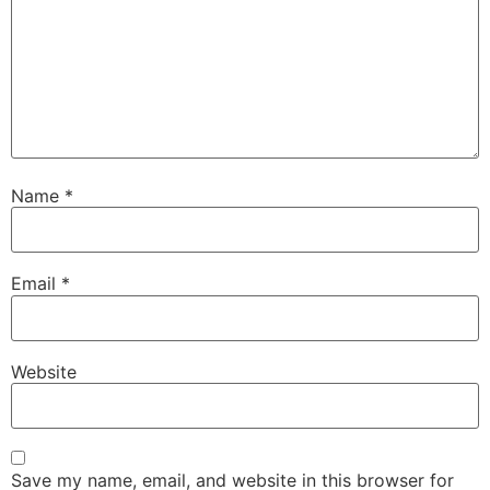
Name
*
Email
*
Website
Save my name, email, and website in this browser for