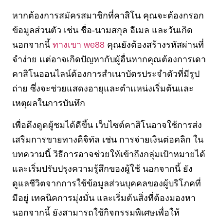
หากต้องการสมัครสมาชิกที่คาสิโน คุณจะต้องกรอก
ข้อมูลส่วนตัว เช่น ชื่อ-นามสกุล อีเมล และวันเกิด
นอกจากนี้
ทางเขา we88
คุณยังต้องสร้างรหัสผ่านที่
จำง่าย แต่อาจเกิดปัญหากับผู้อื่นหากคุณต้องการเดา
คาสิโนออนไลน์ต้องการสำเนาบัตรประจำตัวที่มีรูป
ถ่าย ซึ่งจะช่วยแสดงอายุและตำแหน่งเริ่มต้นและ
เหตุผลในการบันทึก
เพื่อดึงดูดผู้ชมได้ดีขึ้น เว็บไซต์คาสิโนอาจใช้การส่ง
เสริมการขายทางดิจิทัล เช่น การจ่ายเงินต่อคลิก ใน
บทความนี้ วิธีการอาจช่วยให้เข้าถึงกลุ่มเป้าหมายได้
และเริ่มปรับปรุงความรู้สึกของผู้ใช้ นอกจากนี้ ยัง
ดูแลชีวิตจากการใช้ข้อมูลส่วนบุคคลของผู้บริโภคที่
มีอยู่ เทคนิคการมุ่งมั่น และเริ่มต้นสิ่งที่ต้องมองหา
นอกจากนี้ ยังสามารถใช้กิจกรรมพิเศษเพื่อให้