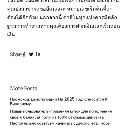
ทั้งหมด วันเกิด และวันเริ่มต้นการมีเซ็กส์ นอกจากนี้
คุณยังสามารถขออีเมลและหมายเลขเริ่มต้นที่ถูก
ต้องได้อีกด้วย นอกจากนี้ คาสิโนทุกแห่งควรมีหลัก
ฐานการทำงานหากคุณต้องการฝากเงินและเริ่มถอน
เงิน
Share:
More Posts
Промокод, Действующий На 2025 Год, Относится К
Бинариуму.
Новый пользователь (применяя купон для пополнения
своего баланса), получит 100% от суммы депозита.
Настоятельно советуем начинать с демо-счета, чтобы