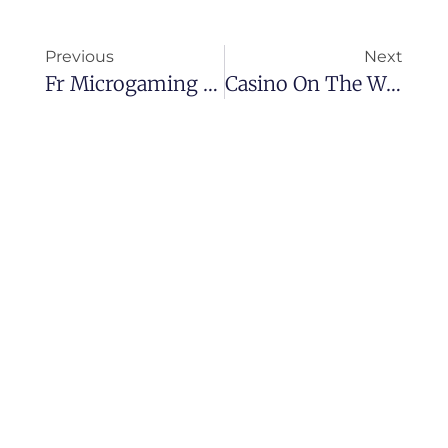
Previous
Next
Fr Microgaming Slots Til Android Spins I Dag Online Spilleban Vederlagsfri Spins2025
Casino On The Web Aviator Demo Play Slot Machines Totally Free Slot Machine Games