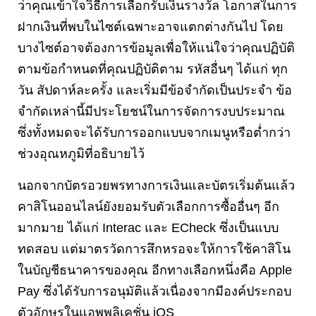
ว่าคุณเข้าใจวิธีการเลือกรับเงินรางวัล โอกาสในการ
ฝากเงินที่พบในไซต์เฉพาะอาจแตกต่างกันไป โดย
บางไซต์อาจต้องการข้อมูลเพื่อให้แน่ใจว่าคุณปฏิบัติ
ตามข้อกำหนดที่คุณปฏิบัติตาม รหัสอื่นๆ ได้แก่ ทุก
วัน สัปดาห์ละครั้ง และเริ่มมีข้อจำกัดเป็นประจำ ข้อ
จำกัดเหล่านี้มีประโยชน์ในการจัดการงบประมาณ
ซึ่งทั้งหมดจะได้รับการออกแบบจากเมนูหรือต่ำกว่า
ช่วงอุณหภูมิที่อธิบายไว้
นอกจากบัตรอวยพรทางการเงินและบัตรเริ่มต้นแล้ว
คาสิโนออนไลน์ยังยอมรับตัวเลือกการซื้ออื่นๆ อีก
มากมาย ได้แก่ Interac และ ECheck ซึ่งเป็นแบบ
ทดสอบ แต่มาตรวัดการสึกหรอจะให้การใช้คาสิโน
ในบัญชีธนาคารของคุณ อีกทางเลือกหนึ่งคือ Apple
Pay ซึ่งได้รับการอนุมัติแล้วเนื่องจากมีองค์ประกอบ
ตัวอักษรในแอพพลิเคชั่น iOS