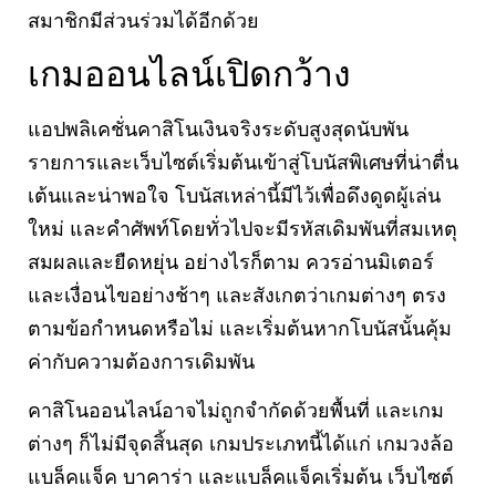
สมาชิกมีส่วนร่วมได้อีกด้วย
เกมออนไลน์เปิดกว้าง
แอปพลิเคชั่นคาสิโนเงินจริงระดับสูงสุดนับพัน
รายการและเว็บไซต์เริ่มต้นเข้าสู่โบนัสพิเศษที่น่าตื่น
เต้นและน่าพอใจ โบนัสเหล่านี้มีไว้เพื่อดึงดูดผู้เล่น
ใหม่ และคำศัพท์โดยทั่วไปจะมีรหัสเดิมพันที่สมเหตุ
สมผลและยืดหยุ่น อย่างไรก็ตาม ควรอ่านมิเตอร์
และเงื่อนไขอย่างช้าๆ และสังเกตว่าเกมต่างๆ ตรง
ตามข้อกำหนดหรือไม่ และเริ่มต้นหากโบนัสนั้นคุ้ม
ค่ากับความต้องการเดิมพัน
คาสิโนออนไลน์อาจไม่ถูกจำกัดด้วยพื้นที่ และเกม
ต่างๆ ก็ไม่มีจุดสิ้นสุด เกมประเภทนี้ได้แก่ เกมวงล้อ
แบล็คแจ็ค บาคาร่า และแบล็คแจ็คเริ่มต้น เว็บไซต์