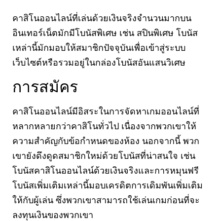
คาสิโนออนไลน์ที่เล่นด้วยเงินจริงจำนวนมากบน
อินเทอร์เน็ตมักมีโบนัสพิเศษ เช่น สปินพิเศษ โบนัส
เหล่านี้มักมอบให้สมาชิกปัจจุบันเพื่อเข้าสู่ระบบ
เว็บไซต์หรือรวมอยู่ในกล่องโบนัสอันแสนวิเศษ
การสมัคร
คาสิโนออนไลน์มีอิสระในการจัดหาเกมออนไลน์ที่
หลากหลายกว่าคาสิโนทั่วไป เนื่องจากพวกเขาให้
ความสำคัญกับข้อกำหนดของห้อง นอกจากนี้ พวก
เขายังดึงดูดสมาชิกใหม่ด้วยโบนัสที่น่าสนใจ เช่น
โบนัสคาสิโนออนไลน์ด้วยเงินจริงและการหมุนฟรี
โบนัสเพิ่มเติมเหล่านี้มอบเครดิตการเดิมพันเพิ่มเติม
ให้กับผู้เล่น ซึ่งพวกเขาสามารถใช้เล่นเกมก่อนที่จะ
ลงทุนเงินของพวกเขา