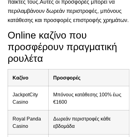
παίκτες τους.Αυτές οι προσφορές μπορεί να
περιλαμβάνουν δωρεάν περιστροφές, μπόνους
κατάθεσης και προσφορές επιστροφής χρημάτων.
Online καζίνο που
προσφέρουν πραγματική
ρουλέτα
Καζίνο
Προσφορές
JackpotCity
Μπόνους κατάθεσης 100% έως
Casino
€1600
Royal Panda
Δωρεάν περιστροφές κάθε
Casino
εβδομάδα