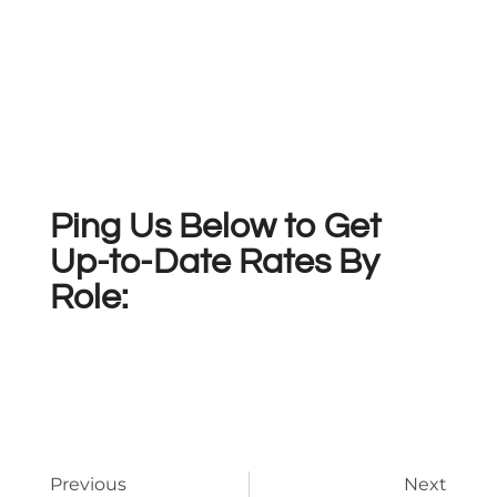
Ping Us Below to Get
Up-to-Date Rates By
Role:
Previous
Next