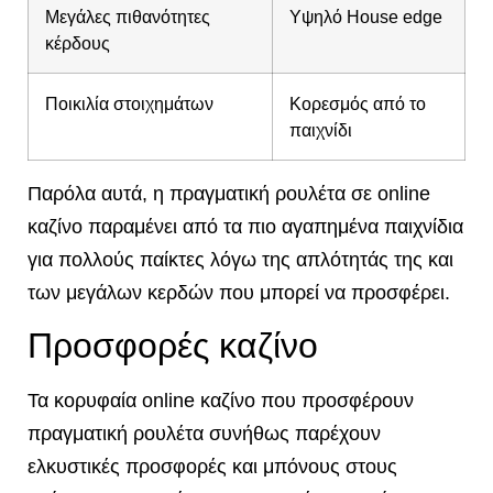
Μεγάλες πιθανότητες
Υψηλό House edge
κέρδους
Ποικιλία στοιχημάτων
Κορεσμός από το
παιχνίδι
Παρόλα αυτά, η πραγματική ρουλέτα σε online
καζίνο παραμένει από τα πιο αγαπημένα παιχνίδια
για πολλούς παίκτες λόγω της απλότητάς της και
των μεγάλων κερδών που μπορεί να προσφέρει.
Προσφορές καζίνο
Τα κορυφαία online καζίνο που προσφέρουν
πραγματική ρουλέτα συνήθως παρέχουν
ελκυστικές προσφορές και μπόνους στους