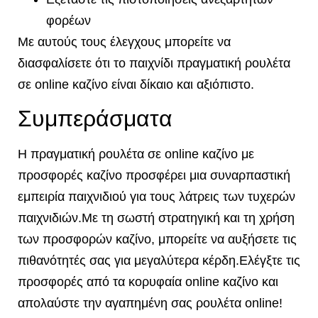
φορέων
Με αυτούς τους έλεγχους μπορείτε να
διασφαλίσετε ότι το παιχνίδι πραγματική ρουλέτα
σε online καζίνο είναι δίκαιο και αξιόπιστο.
Συμπεράσματα
Η πραγματική ρουλέτα σε online καζίνο με
προσφορές καζίνο προσφέρει μια συναρπαστική
εμπειρία παιχνιδιού για τους λάτρεις των τυχερών
παιχνιδιών.Με τη σωστή στρατηγική και τη χρήση
των προσφορών καζίνο, μπορείτε να αυξήσετε τις
πιθανότητές σας για μεγαλύτερα κέρδη.Ελέγξτε τις
προσφορές από τα κορυφαία online καζίνο και
απολαύστε την αγαπημένη σας ρουλέτα online!