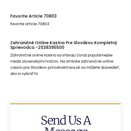
Favorite Article 70803
favorite article 70803
Zahraničné Online Kasína Pre Slovákov Kompletný
Sprievodca -2038395500
Zahraničné online kasína sa stávajú čoraz populárnejšie
medzi slovenskými hráčmi. Na stránke zahraničné online
casino pre Slovákov prirodnastrava.sk sa môžete dozvedieť,
ako si vybrať to
Send Us A